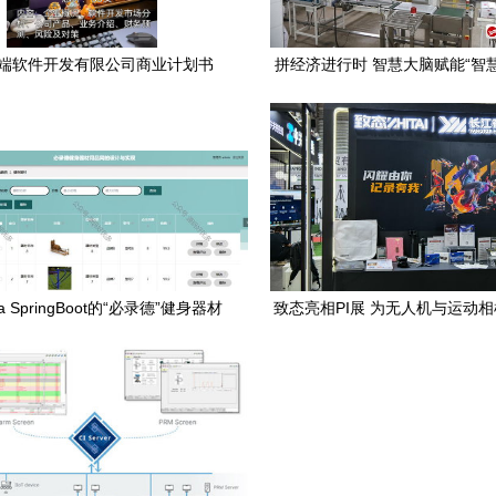
端软件开发有限公司商业计划书
拼经济进行时 智慧大脑赋能“智
香诸城预制菜，信息系统集成服
业升级
a SpringBoot的“必录德”健身器材
致态亮相PI展 为无人机与运动
计算机软硬件及辅助设备的智能零
效存储解决方案
售解决方案