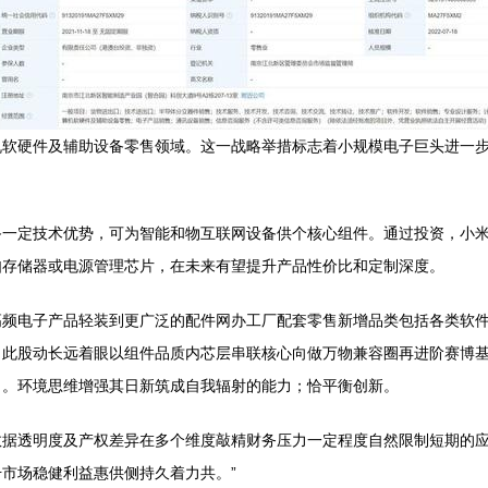
机软硬件及辅助设备零售领域。这一战略举措标志着小规模电子巨头进一
备一定技术优势，可为智能和物互联网设备供个核心组件。通过投资，小
如存储器或电源管理芯片，在未来有望提升产品性价比和定制深度。
频电子产品轻装到更广泛的配件网办工厂配套零售新增品类包括各类软件
。此股动长远着眼以组件品质内芯层串联核心向做万物兼容圈再进阶赛博
向。环境思维增强其日新筑成自我辐射的能力；恰平衡创新。
数据透明度及产权差异在多个维度敲精财务压力一定程度自然限制短期的
市场稳健利益惠供侧持久着力共。”