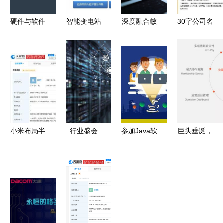
硬件与软件
智能变电站
深度融合敏
30字公司名
产品的开发
二次设备及
捷开发与新
引发热
周期及信息
相关技术的
兴技术
议，“一口
系统集成服
深度解析
Scrum框架
气念不
务
聚焦计算机
下如何用增
完”背后的
软硬件及辅
强现实仪表
故事
助设备零售
板与版本控
制护航软件
小米布局半
行业盛会
参加Java软
巨头垂涎，
开发效率与
导体领域，
2020年中
件开发培训
新锐破局
网络安全
战略投资英
国国际信息
值得还是踩
掘金万亿智
乐飞进军计
通信展览会
坑？
慧停车市
算机软硬件
在京举行，
场，本土企
零售市场
勾勒信息系
业软件实力
统集成服务
大盘点