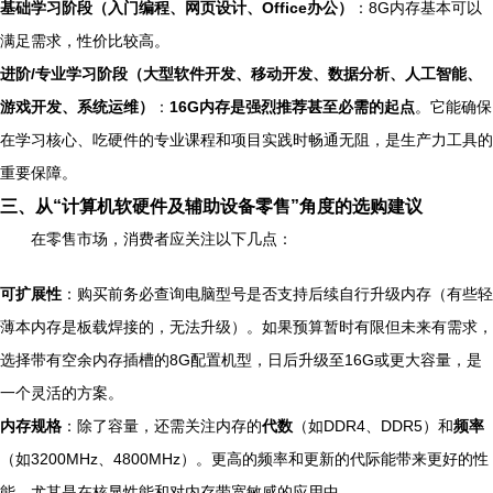
基础学习阶段（入门编程、网页设计、Office办公）
：8G内存基本可以
满足需求，性价比较高。
进阶/专业学习阶段（大型软件开发、移动开发、数据分析、人工智能、
游戏开发、系统运维）
：
16G内存是强烈推荐甚至必需的起点
。它能确保
在学习核心、吃硬件的专业课程和项目实践时畅通无阻，是生产力工具的
重要保障。
三、从“计算机软硬件及辅助设备零售”角度的选购建议
在零售市场，消费者应关注以下几点：
可扩展性
：购买前务必查询电脑型号是否支持后续自行升级内存（有些轻
薄本内存是板载焊接的，无法升级）。如果预算暂时有限但未来有需求，
选择带有空余内存插槽的8G配置机型，日后升级至16G或更大容量，是
一个灵活的方案。
内存规格
：除了容量，还需关注内存的
代数
（如DDR4、DDR5）和
频率
（如3200MHz、4800MHz）。更高的频率和更新的代际能带来更好的性
能，尤其是在核显性能和对内存带宽敏感的应用中。